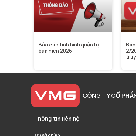
Báo cáo tình hình quản trị
Báo 
bán niên 2026
2/2
tru
CÔNG TY CỔ PHẦ
Thông tin liên hệ
Trụ sở chính