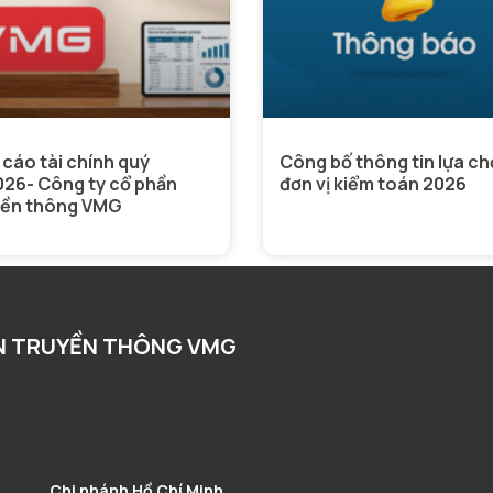
cáo tài chính quý
Công bố thông tin lựa c
026- Công ty cổ phần
đơn vị kiểm toán 2026
yền thông VMG
N TRUYỀN THÔNG VMG
Chi nhánh Hồ Chí Minh