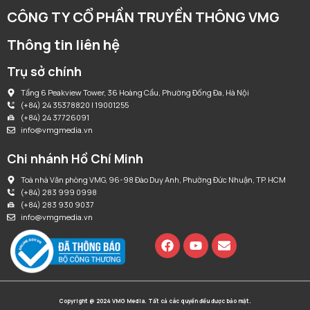
CÔNG TY CỔ PHẦN TRUYỀN THÔNG VMG
Thông tin liên hệ
Trụ sở chính
Tầng 6 Peakview Tower, 36 Hoàng Cầu, Phường Đống Đa, Hà Nội
(+84) 24 35378820 | 19001255
(+84) 24 37726091
info@vmgmedia.vn
Chi nhánh Hồ Chí Minh
Toà nhà Văn phòng VMG, 96-98 Đào Duy Anh, Phường Đức Nhuận, TP. HCM
(+84) 283 999 0998
(+84) 283 930 9037
info@vmgmedia.vn
Copyright @ 2024 VMG Media. Tất cả các quyền đều được bảo mật.