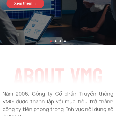
Xem thêm →
Xem thêm →
Xem thêm →
Xem thêm →
Xem thêm →
Xem thêm →
Xem thêm →
Xem thêm →
Xem thêm →
Xem thêm →
Xem thêm →
Xem thêm →
Năm 2006, Công ty Cổ phần Truyền thông
VMG được thành lập với mục tiêu trở thành
công ty tiên phong trong lĩnh vực nội dung số