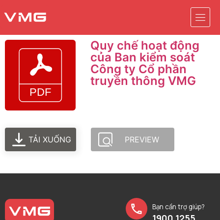
Quy chế hoạt động
của Ban kiểm soát
Công ty Cổ phần
truyền thông VMG
TẢI XUỐNG
PREVIEW
Bạn cần trợ giúp?
1900 1255