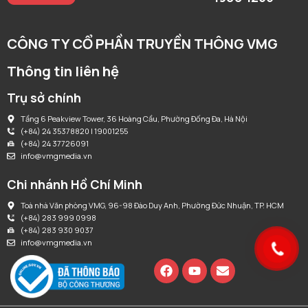
CÔNG TY CỔ PHẦN TRUYỀN THÔNG VMG
Thông tin liên hệ
Trụ sở chính
Tầng 6 Peakview Tower, 36 Hoàng Cầu, Phường Đống Đa, Hà Nội
(+84) 24 35378820 | 19001255
(+84) 24 37726091
info@vmgmedia.vn
Chi nhánh Hồ Chí Minh
Toà nhà Văn phòng VMG, 96-98 Đào Duy Anh, Phường Đức Nhuận, TP. HCM
(+84) 283 999 0998
(+84) 283 930 9037
info@vmgmedia.vn