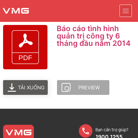
Báo cáo tình hình
quản trị công ty 6
tháng đầu năm 2014
TẢI XUỐNG
PREVIEW
Bạn cần trợ giúp?
1900 1255