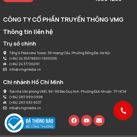
CÔNG TY CỔ PHẦN TRUYỀN THÔNG VMG
Thông tin liên hệ
Trụ sở chính
Tầng 6 Peakview Tower, 36 Hoàng Cầu, Phường Đống Đa, Hà Nội
(+84) 24 35378820 | 19001255
(+84) 24 37726091
info@vmgmedia.vn
Chi nhánh Hồ Chí Minh
Toà nhà Văn phòng VMG, 96-98 Đào Duy Anh, Phường Đức Nhuận, TP. HCM
(+84) 283 999 0998
(+84) 283 930 9037
info@vmgmedia.vn