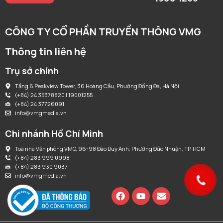
CÔNG TY CỔ PHẦN TRUYỀN THÔNG VMG
Thông tin liên hệ
Trụ sở chính
Tầng 6 Peakview Tower, 36 Hoàng Cầu, Phường Đống Đa, Hà Nội
(+84) 24 35378820 | 19001255
(+84) 24 37726091
info@vmgmedia.vn
Chi nhánh Hồ Chí Minh
Toà nhà Văn phòng VMG, 96-98 Đào Duy Anh, Phường Đức Nhuận, TP. HCM
(+84) 283 999 0998
(+84) 283 930 9037
info@vmgmedia.vn