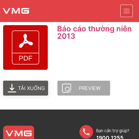
Báo cáo thường niên
2013
TẢI XUỐNG
PREVIEW
Bạn cần trợ giúp?
1900 1255