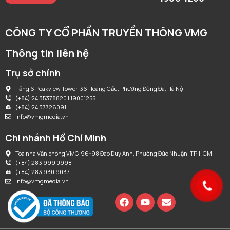
CÔNG TY CỔ PHẦN TRUYỀN THÔNG VMG
Thông tin liên hệ
Trụ sở chính
Tầng 6 Peakview Tower, 36 Hoàng Cầu, Phường Đống Đa, Hà Nội
(+84) 24 35378820 | 19001255
(+84) 24 37726091
info@vmgmedia.vn
Chi nhánh Hồ Chí Minh
Toà nhà Văn phòng VMG, 96-98 Đào Duy Anh, Phường Đức Nhuận, TP. HCM
(+84) 283 999 0998
(+84) 283 930 9037
info@vmgmedia.vn