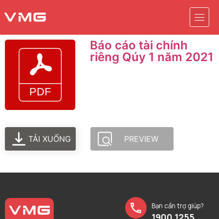
Báo cáo tài chính
riêng Qúy 1 năm 2021
TẢI XUỐNG
PREVIEW
Bạn cần trợ giúp?
1900 1255