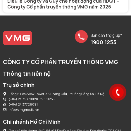
Điều lệ Công ty và Quy chế hoạt động của HĐQT –
Công ty Cổ phần truyền thông VMG năm 2026
Bạn cần trợ giúp?
1900 1255
CÔNG TY CỔ PHẦN TRUYỀN THÔNG VMG
Thông tin liên hệ
Trụ sở chính
Tầng 6 Peakview Tower, 36 Hoàng Cầu, Phường Đống Đa, Hà Nội
(+84) 24 35378820 | 19001255
(+84) 24 37726091
info@vmgmedia.vn
Chi nhánh Hồ Chí Minh
Toà nhà Văn phòng VMG, 96-98 Đào Duy Anh, Phường Đức Nhuận, TP. HCM