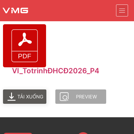
VI_TotrinhĐHCĐ2026_P4
TẢI XUỐNG
PREVIEW