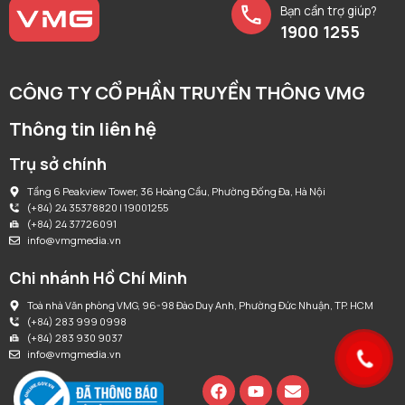
Bạn cần trợ giúp?
1900 1255
CÔNG TY CỔ PHẦN TRUYỀN THÔNG VMG
Thông tin liên hệ
Trụ sở chính
Tầng 6 Peakview Tower, 36 Hoàng Cầu, Phường Đống Đa, Hà Nội
(+84) 24 35378820 | 19001255
(+84) 24 37726091
info@vmgmedia.vn
Chi nhánh Hồ Chí Minh
Toà nhà Văn phòng VMG, 96-98 Đào Duy Anh, Phường Đức Nhuận, TP. HCM
(+84) 283 999 0998
(+84) 283 930 9037
info@vmgmedia.vn