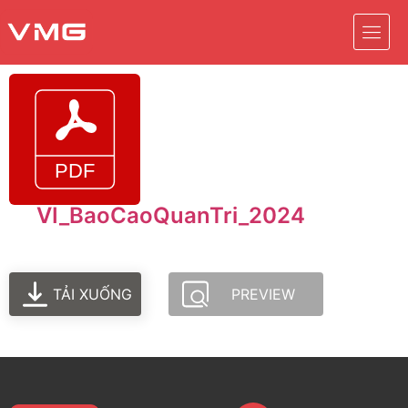
VI_BaoCaoQuanTri_2024
TẢI XUỐNG
PREVIEW