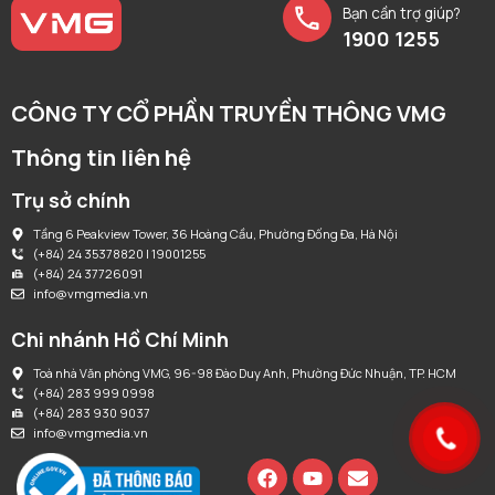
Bạn cần trợ giúp?
1900 1255
CÔNG TY CỔ PHẦN TRUYỀN THÔNG VMG
Thông tin liên hệ
Trụ sở chính
Tầng 6 Peakview Tower, 36 Hoàng Cầu, Phường Đống Đa, Hà Nội
(+84) 24 35378820 | 19001255
(+84) 24 37726091
info@vmgmedia.vn
Chi nhánh Hồ Chí Minh
Toà nhà Văn phòng VMG, 96-98 Đào Duy Anh, Phường Đức Nhuận, TP. HCM
(+84) 283 999 0998
(+84) 283 930 9037
info@vmgmedia.vn