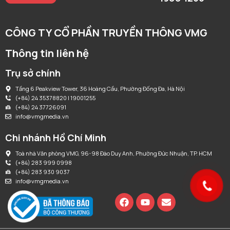
CÔNG TY CỔ PHẦN TRUYỀN THÔNG VMG
Thông tin liên hệ
Trụ sở chính
Tầng 6 Peakview Tower, 36 Hoàng Cầu, Phường Đống Đa, Hà Nội
(+84) 24 35378820 | 19001255
(+84) 24 37726091
info@vmgmedia.vn
Chi nhánh Hồ Chí Minh
Toà nhà Văn phòng VMG, 96-98 Đào Duy Anh, Phường Đức Nhuận, TP. HCM
(+84) 283 999 0998
(+84) 283 930 9037
info@vmgmedia.vn