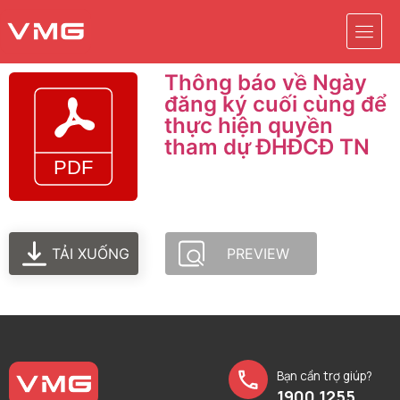
Thông báo về Ngày
đăng ký cuối cùng để
thực hiện quyền
tham dự ĐHĐCĐ TN
TẢI XUỐNG
PREVIEW
Bạn cần trợ giúp?
1900 1255