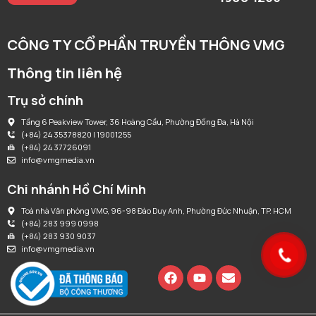
CÔNG TY CỔ PHẦN TRUYỀN THÔNG VMG
Thông tin liên hệ
Trụ sở chính
Tầng 6 Peakview Tower, 36 Hoàng Cầu, Phường Đống Đa, Hà Nội
(+84) 24 35378820 | 19001255
(+84) 24 37726091
info@vmgmedia.vn
Chi nhánh Hồ Chí Minh
Toà nhà Văn phòng VMG, 96-98 Đào Duy Anh, Phường Đức Nhuận, TP. HCM
(+84) 283 999 0998
(+84) 283 930 9037
info@vmgmedia.vn