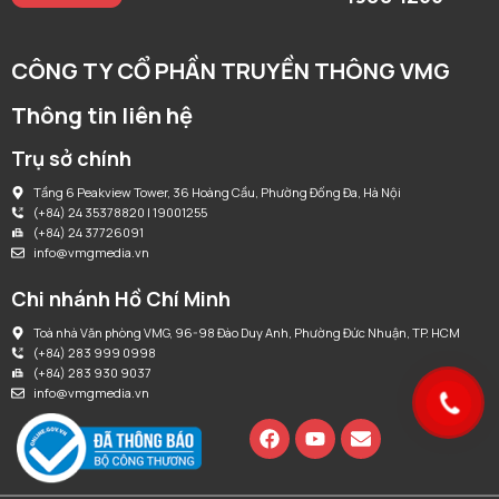
CÔNG TY CỔ PHẦN TRUYỀN THÔNG VMG
Thông tin liên hệ
Trụ sở chính
Tầng 6 Peakview Tower, 36 Hoàng Cầu, Phường Đống Đa, Hà Nội
(+84) 24 35378820 | 19001255
(+84) 24 37726091
info@vmgmedia.vn
Chi nhánh Hồ Chí Minh
Toà nhà Văn phòng VMG, 96-98 Đào Duy Anh, Phường Đức Nhuận, TP. HCM
(+84) 283 999 0998
(+84) 283 930 9037
info@vmgmedia.vn