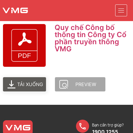
Quy chế Công bố
thông tin Công ty Cổ
phần truyền thông
VMG
TẢI XUỐNG
PREVIEW
Bạn cần trợ giúp?
1900 1255