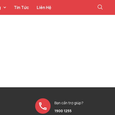
g
Tin Tức
Liên Hệ
Bạn cần trợ giúp?
1900 1255