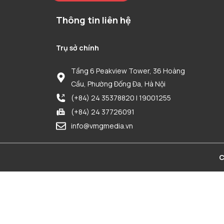
Thông tin liên hệ
Trụ sở chính
Tầng 6 Peakview Tower, 36 Hoàng
Cầu, Phường Đống Đa, Hà Nội
(+84) 24 35378820 | 19001255
(+84) 24 37726091
info@vmgmedia.vn
C