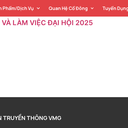
n Phẩm/Dịch Vụ
Quan Hệ Cổ Đông
Tuyển Dụn
VÀ LÀM VIỆC ĐẠI HỘI 2025
N TRUYỀN THÔNG VMG