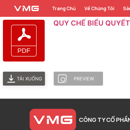
Trang Chủ
Về Chúng Tôi
Sả
QUY CHẾ BIỂU QUYẾT 
TẢI XUỐNG
PREVIEW
CÔNG TY CỔ PHẦ