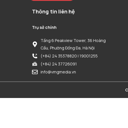
Thông tin liên hệ
Trụ sở chính
Tầng 6 Peakview Tower, 36 Hoàng
Cầu, Phường Đống Đa, Hà Nội
(+84) 24 35378820 | 19001255
(+84) 24 37726091
info@vmgmedia.vn
C