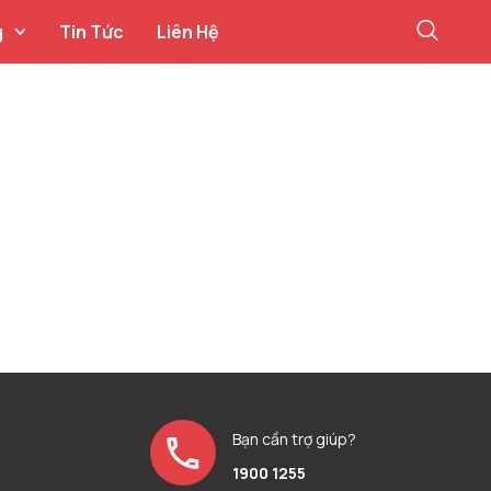
g
Tin Tức
Liên Hệ
Bạn cần trợ giúp?
1900 1255