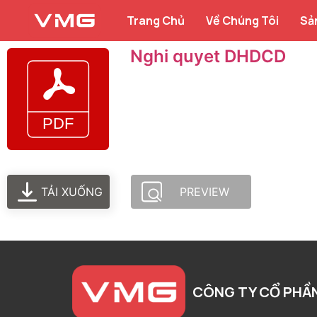
Trang Chủ
Về Chúng Tôi
Sả
Nghi quyet DHDCD
TẢI XUỐNG
PREVIEW
CÔNG TY CỔ PHẦ