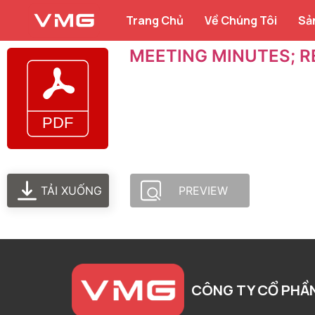
Trang Chủ
Về Chúng Tôi
Sả
MEETING MINUTES; 
TẢI XUỐNG
PREVIEW
CÔNG TY CỔ PHẦ