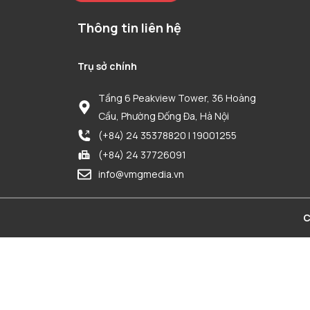
Thông tin liên hệ
Trụ sở chính
Tầng 6 Peakview Tower, 36 Hoàng
Cầu, Phường Đống Đa, Hà Nội
(+84) 24 35378820 | 19001255
(+84) 24 37726091
info@vmgmedia.vn
C