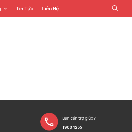
g
Tin Tức
Liên Hệ
Bạn cần trợ giúp?
1900 1255