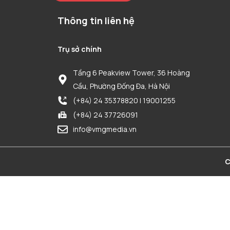
Thông tin liên hệ
Trụ sở chính
Tầng 6 Peakview Tower, 36 Hoàng
Cầu, Phường Đống Đa, Hà Nội
(+84) 24 35378820 | 19001255
(+84) 24 37726091
info@vmgmedia.vn
C