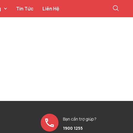
g
Tin Tức
Liên Hệ
Bạn cần trợ giúp?
1900 1255