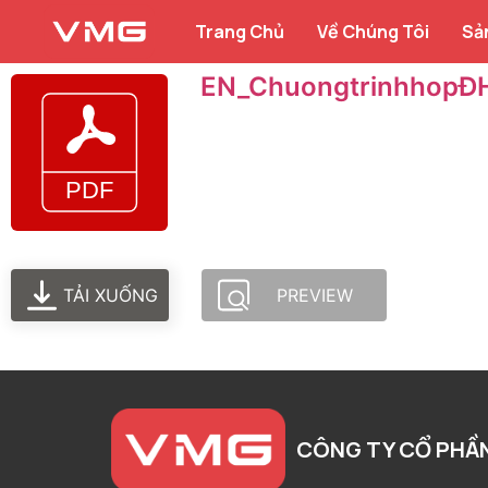
Trang Chủ
Về Chúng Tôi
Sả
EN_Chuongtrinhhop
TẢI XUỐNG
PREVIEW
CÔNG TY CỔ PHẦ