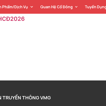
n Phẩm/Dịch Vụ
Quan Hệ Cổ Đông
Tuyển Dụn
ĐHCĐ2026
N TRUYỀN THÔNG VMG