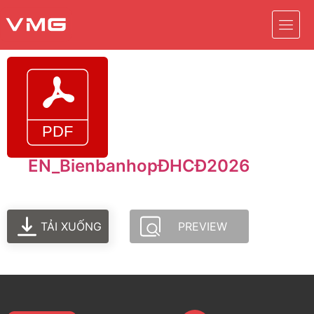
EN_BienbanhopĐHCĐ2026
TẢI XUỐNG
PREVIEW