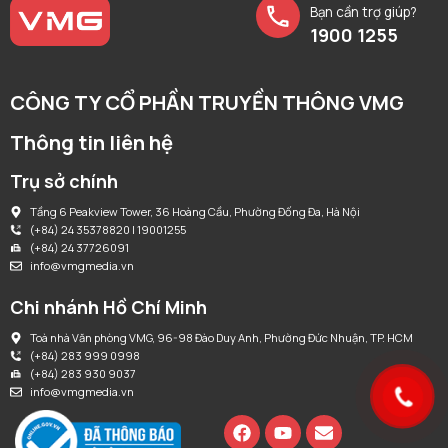
Bạn cần trợ giúp?
1900 1255
CÔNG TY CỔ PHẦN TRUYỀN THÔNG VMG
Thông tin liên hệ
Trụ sở chính
Tầng 6 Peakview Tower, 36 Hoàng Cầu, Phường Đống Đa, Hà Nội
(+84) 24 35378820 | 19001255
(+84) 24 37726091
info@vmgmedia.vn
Chi nhánh Hồ Chí Minh
Toà nhà Văn phòng VMG, 96-98 Đào Duy Anh, Phường Đức Nhuận, TP. HCM
(+84) 283 999 0998
(+84) 283 930 9037
info@vmgmedia.vn