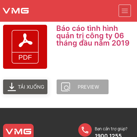
Báo cáo tình hình
quản trị công ty 06
tháng đầu năm 2019
TẢI XUỐNG
PREVIEW
Bạn cần trợ giúp?
1900 1255