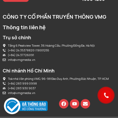
CÔNG TY CỔ PHẦN TRUYỀN THÔNG VMG
Thông tin liên hệ
Trụ sở chính
Tầng 6 Peakview Tower, 36 Hoàng Cầu, Phường Đống Đa, Hà Nội
(+84) 24 35378820 | 19001255
(+84) 24 37726091
info@vmgmedia.vn
Chi nhánh Hồ Chí Minh
Toà nhà Văn phòng VMG, 96-98 Đào Duy Anh, Phường Đức Nhuận, TP. HCM
(+84) 283 999 0998
(+84) 283 930 9037
info@vmgmedia.vn