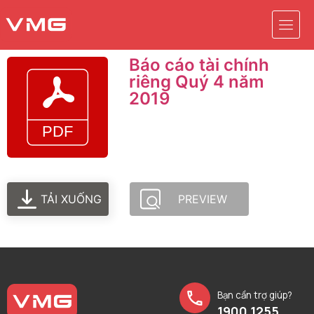
Báo cáo tài chính
riêng Quý 4 năm
2019
TẢI XUỐNG
PREVIEW
Bạn cần trợ giúp?
1900 1255