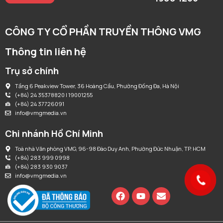
CÔNG TY CỔ PHẦN TRUYỀN THÔNG VMG
Thông tin liên hệ
Trụ sở chính
Tầng 6 Peakview Tower, 36 Hoàng Cầu, Phường Đống Đa, Hà Nội
(+84) 24 35378820 | 19001255
(+84) 24 37726091
info@vmgmedia.vn
Chi nhánh Hồ Chí Minh
Toà nhà Văn phòng VMG, 96-98 Đào Duy Anh, Phường Đức Nhuận, TP. HCM
(+84) 283 999 0998
(+84) 283 930 9037
info@vmgmedia.vn