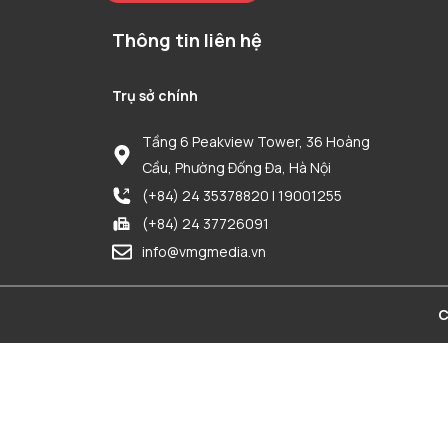
Thông tin liên hệ
Trụ sở chính
Tầng 6 Peakview Tower, 36 Hoàng
Cầu, Phường Đống Đa, Hà Nội
(+84) 24 35378820 | 19001255
(+84) 24 37726091
info@vmgmedia.vn
C