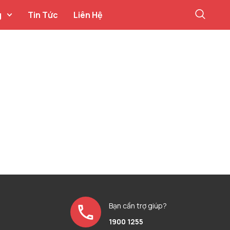
g
Tin Tức
Liên Hệ
Bạn cần trợ giúp?
1900 1255