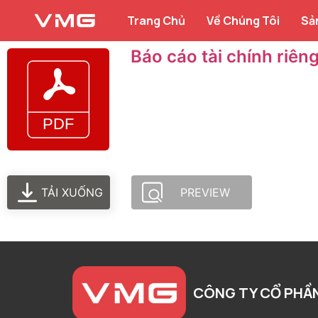
Trang Chủ
Về Chúng Tôi
Sả
Báo cáo tài chính riê
TẢI XUỐNG
PREVIEW
CÔNG TY CỔ PHẦ