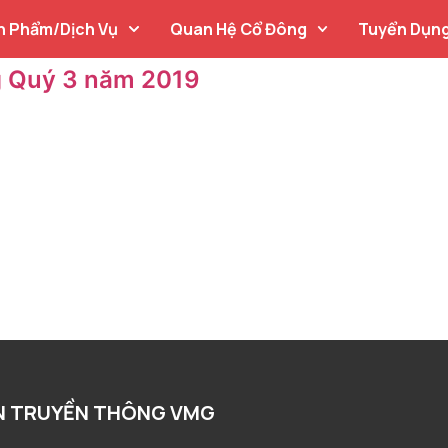
n Phẩm/Dịch Vụ
Quan Hệ Cổ Đông
Tuyển Dụn
ng Quý 3 năm 2019
N TRUYỀN THÔNG VMG