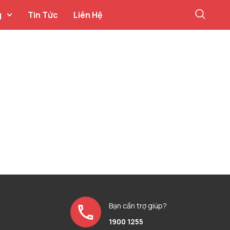
g
Tin Tức
Liên Hệ
Bạn cần trợ giúp?
1900 1255