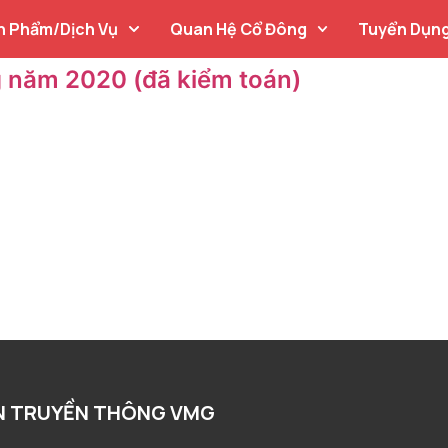
n Phẩm/Dịch Vụ
Quan Hệ Cổ Đông
Tuyển Dụn
ng năm 2020 (đã kiểm toán)
N TRUYỀN THÔNG VMG