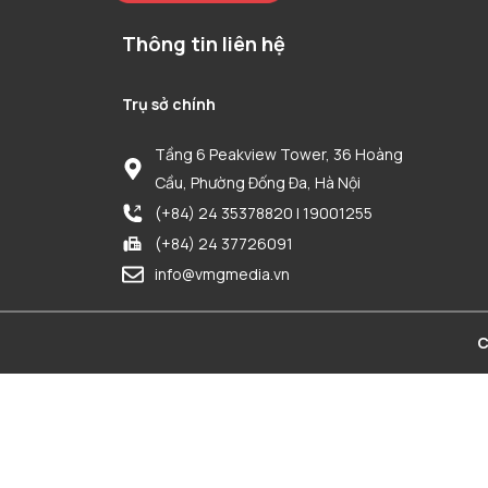
Thông tin liên hệ
Trụ sở chính
Tầng 6 Peakview Tower, 36 Hoàng
Cầu, Phường Đống Đa, Hà Nội
(+84) 24 35378820 | 19001255
(+84) 24 37726091
info@vmgmedia.vn
C