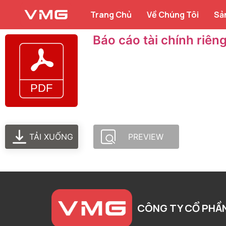
Trang Chủ
Về Chúng Tôi
Sả
Báo cáo tài chính riê
TẢI XUỐNG
PREVIEW
CÔNG TY CỔ PHẦ