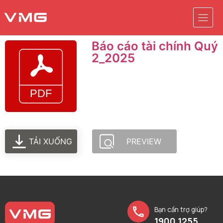
Báo cáo tài chính Quý
2_2025
TẢI XUỐNG
PREVIEW
Bạn cần trợ giúp?
1900 1255