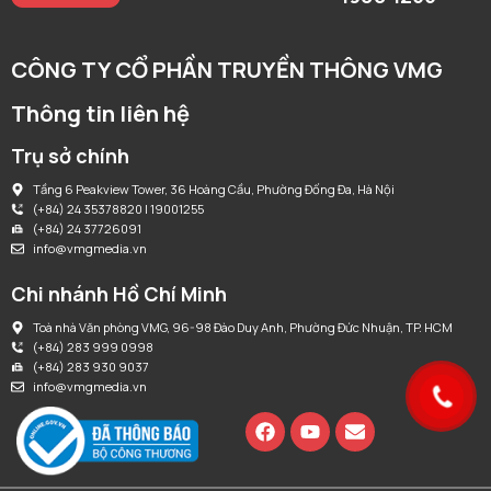
CÔNG TY CỔ PHẦN TRUYỀN THÔNG VMG
Thông tin liên hệ
Trụ sở chính
Tầng 6 Peakview Tower, 36 Hoàng Cầu, Phường Đống Đa, Hà Nội
(+84) 24 35378820 | 19001255
(+84) 24 37726091
info@vmgmedia.vn
Chi nhánh Hồ Chí Minh
Toà nhà Văn phòng VMG, 96-98 Đào Duy Anh, Phường Đức Nhuận, TP. HCM
(+84) 283 999 0998
(+84) 283 930 9037
info@vmgmedia.vn