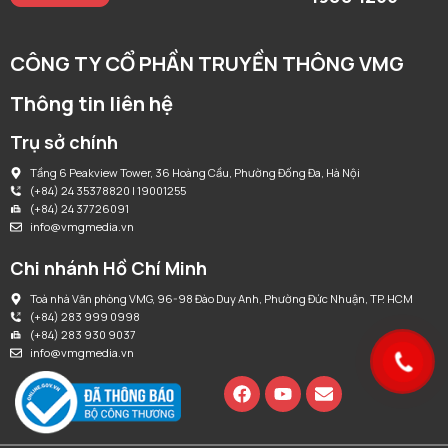
CÔNG TY CỔ PHẦN TRUYỀN THÔNG VMG
Thông tin liên hệ
Trụ sở chính
Tầng 6 Peakview Tower, 36 Hoàng Cầu, Phường Đống Đa, Hà Nội
(+84) 24 35378820 | 19001255
(+84) 24 37726091
info@vmgmedia.vn
Chi nhánh Hồ Chí Minh
Toà nhà Văn phòng VMG, 96-98 Đào Duy Anh, Phường Đức Nhuận, TP. HCM
(+84) 283 999 0998
(+84) 283 930 9037
info@vmgmedia.vn