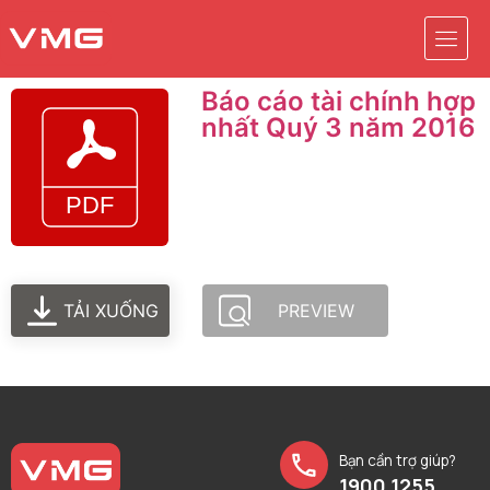
Báo cáo tài chính hợp
nhất Quý 3 năm 2016
TẢI XUỐNG
PREVIEW
Bạn cần trợ giúp?
1900 1255