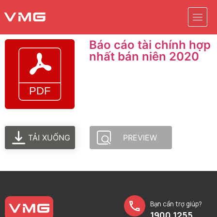
Báo cáo tài chính hợp
nhất bán niên 2020
TẢI XUỐNG
PREVIEW
Bạn cần trợ giúp?
1900 1255