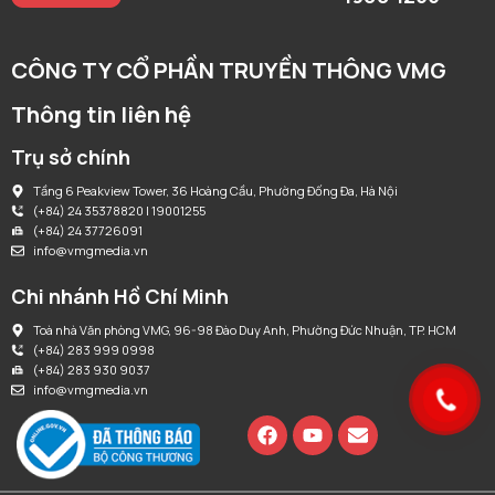
CÔNG TY CỔ PHẦN TRUYỀN THÔNG VMG
Thông tin liên hệ
Trụ sở chính
Tầng 6 Peakview Tower, 36 Hoàng Cầu, Phường Đống Đa, Hà Nội
(+84) 24 35378820 | 19001255
(+84) 24 37726091
info@vmgmedia.vn
Chi nhánh Hồ Chí Minh
Toà nhà Văn phòng VMG, 96-98 Đào Duy Anh, Phường Đức Nhuận, TP. HCM
(+84) 283 999 0998
(+84) 283 930 9037
info@vmgmedia.vn