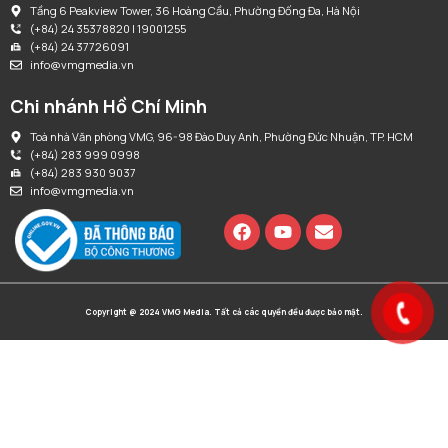
Tầng 6 Peakview Tower, 36 Hoàng Cầu, Phường Đống Đa, Hà Nội
(+84) 24 35378820 | 19001255
(+84) 24 37726091
info@vmgmedia.vn
Chi nhánh Hồ Chí Minh
Toà nhà Văn phòng VMG, 96-98 Đào Duy Anh, Phường Đức Nhuận, TP. HCM
(+84) 283 999 0998
(+84) 283 930 9037
info@vmgmedia.vn
Copyright @ 2024 VMG Media. Tất cả các quyền đều được bảo mật.