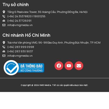
Trụ sở chính
Tầng 6 Peakview Tower, 36 Hoàng Cầu, Phường Đống Đa, Hà Nội
(+84) 24 35378820 | 19001255
(+84) 24 37726091
info@vmgmedia.vn
Chi nhánh Hồ Chí Minh
Toà nhà Văn phòng VMG, 96-98 Đào Duy Anh, Phường Đức Nhuận, TP. HCM
(+84) 283 999 0998
(+84) 283 930 9037
info@vmgmedia.vn
Copyright @ 2024 VMG Media. Tất cả các quyền đều được bảo mật.