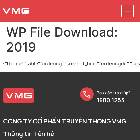
WP File Download:
2019
{“theme”:”table”,”ordering”:”created_time”,”orderingdir”:”de
Bạn cần trợ giúp?
1900 1255
CÔNG TY CỔ PHẦN TRUYỀN THÔNG VMG
Thông tin liên hệ