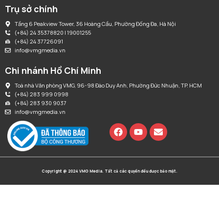
Trụ sở chính
Tầng 6 Peakview Tower, 36 Hoàng Cầu, Phường Đống Đa, Hà Nội
(+84) 24 35378820 | 19001255
(+84) 24 37726091
info@vmgmedia.vn
Chi nhánh Hồ Chí Minh
Toà nhà Văn phòng VMG, 96-98 Đào Duy Anh, Phường Đức Nhuận, TP. HCM
(+84) 283 999 0998
(+84) 283 930 9037
info@vmgmedia.vn
Copyright @ 2024 VMG Media. Tất cả các quyền đều được bảo mật.