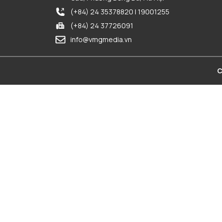
(+84) 24 35378820 | 19001255
(+84) 24 37726091
info@vmgmedia.vn
C