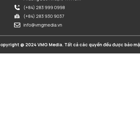
(+84) 283 999 0998
(+84) 283 930 9037
info@vmgmedia.vn
opyright @ 2024 VMG Media. Tất cả các quyền đều được bảo mậ