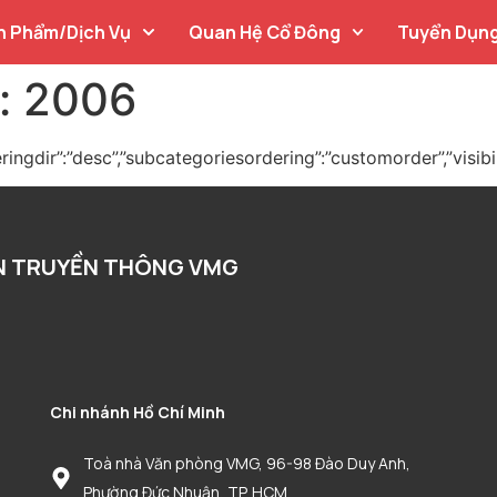
n Phẩm/Dịch Vụ
Quan Hệ Cổ Đông
Tuyển Dụn
:
2006
eringdir”:”desc”,”subcategoriesordering”:”customorder”,”visibi
N TRUYỀN THÔNG VMG
Chi nhánh Hồ Chí Minh
Toà nhà Văn phòng VMG, 96-98 Đào Duy Anh,
Phường Đức Nhuận, TP. HCM