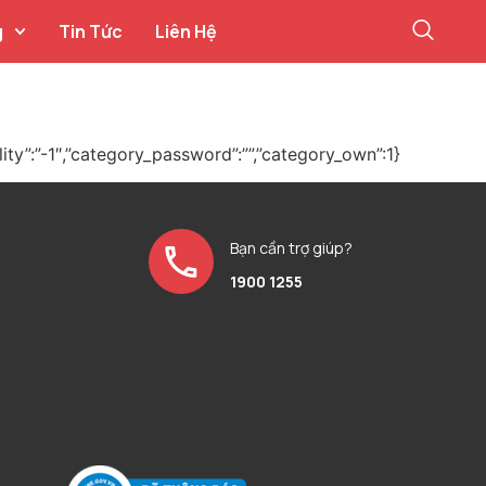
g
Tin Tức
Liên Hệ
lity”:”-1″,”category_password”:””,”category_own”:1}
Bạn cần trợ giúp?
1900 1255