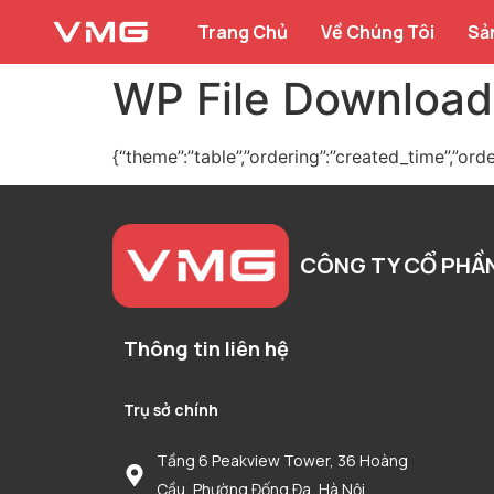
Trang Chủ
Về Chúng Tôi
Sả
WP File Download
{“theme”:”table”,”ordering”:”created_time”,”ord
CÔNG TY CỔ PHẦ
Thông tin liên hệ
Trụ sở chính
Tầng 6 Peakview Tower, 36 Hoàng
Cầu, Phường Đống Đa, Hà Nội