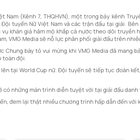
ệt Nam (Kênh 7, THQHVN), một trong bảy kênh Truyền
Đội tuyển Nữ Việt Nam và các trận đấu tại giải. Bên
 vụ khán giả hâm mộ khắp cả nước theo dõi truyền hì
Nam, VMG Media sẽ nỗ lực phân phối giải đấu trên nhi
Đức Chung bày tỏ vui mừng khi VMG Media đã mang bả
 toàn đội.
lên tại World Cup nữ. Đội tuyển sẽ tiếp tục đoàn kết,
có những màn trình diễn tuyệt vời tại giải đấu danh t
n, đem lại thật nhiều chương trình hấp dẫn đến với k