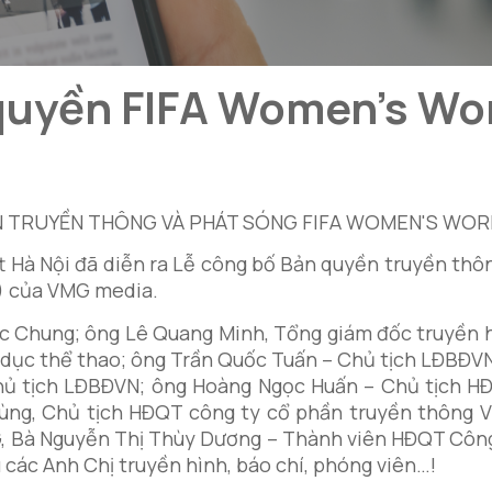
quyền FIFA Women’s Wo
t Hà Nội đã diễn ra Lễ công bố Bản quyền truyền thôn
 của VMG media.
ức Chung; ông Lê Quang Minh, Tổng giám đốc truyền h
 dục thể thao; ông Trần Quốc Tuấn – Chủ tịch LĐBĐVN
ủ tịch LĐBĐVN; ông Hoàng Ngọc Huấn – Chủ tịch H
ùng, Chủ tịch HĐQT công ty cổ phần truyền thông 
, Bà Nguyễn Thị Thùy Dương – Thành viên HĐQT Công 
các Anh Chị truyền hình, báo chí, phóng viên…!