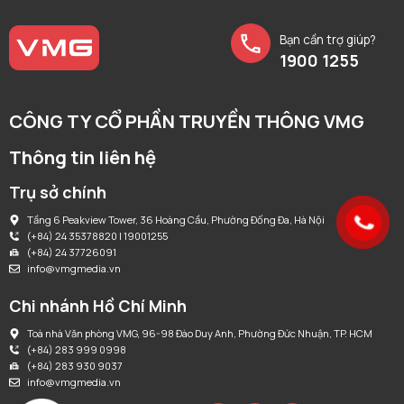
Bạn cần trợ giúp?
1900 1255
CÔNG TY CỔ PHẦN TRUYỀN THÔNG VMG
Thông tin liên hệ
Trụ sở chính
Tầng 6 Peakview Tower, 36 Hoàng Cầu, Phường Đống Đa, Hà Nội
(+84) 24 35378820 | 19001255
(+84) 24 37726091
info@vmgmedia.vn
Chi nhánh Hồ Chí Minh
Toà nhà Văn phòng VMG, 96-98 Đào Duy Anh, Phường Đức Nhuận, TP. HCM
(+84) 283 999 0998
(+84) 283 930 9037
info@vmgmedia.vn