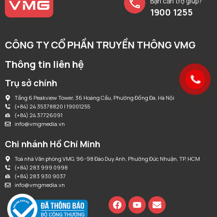
Bạn cần trợ giúp?
1900 1255
CÔNG TY CỔ PHẦN TRUYỀN THÔNG VMG
Thông tin liên hệ
Trụ sở chính
Tầng 6 Peakview Tower, 36 Hoàng Cầu, Phường Đống Đa, Hà Nội
(+84) 24 35378820 | 19001255
(+84) 24 37726091
info@vmgmedia.vn
Chi nhánh Hồ Chí Minh
Toà nhà Văn phòng VMG, 96-98 Đào Duy Anh, Phường Đức Nhuận, TP. HCM
(+84) 283 999 0998
(+84) 283 930 9037
info@vmgmedia.vn