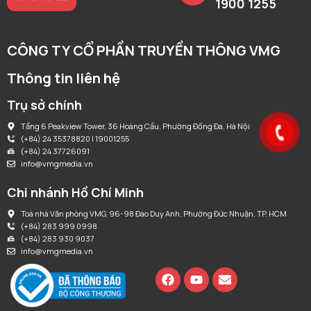
1900 1255
CÔNG TY CỔ PHẦN TRUYỀN THÔNG VMG
Thông tin liên hệ
Trụ sở chính
Tầng 6 Peakview Tower, 36 Hoàng Cầu, Phường Đống Đa, Hà Nội
(+84) 24 35378820 | 19001255
(+84) 24 37726091
info@vmgmedia.vn
Chi nhánh Hồ Chí Minh
Toà nhà Văn phòng VMG, 96-98 Đào Duy Anh, Phường Đức Nhuận, TP. HCM
(+84) 283 999 0998
(+84) 283 930 9037
info@vmgmedia.vn