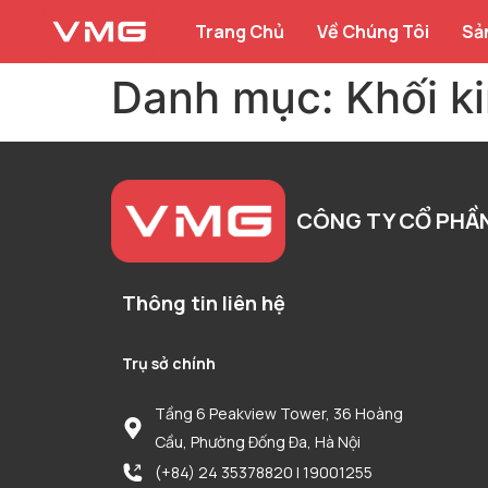
Trang Chủ
Về Chúng Tôi
Sả
Danh mục:
Khối k
CÔNG TY CỔ PHẦ
Thông tin liên hệ
Trụ sở chính
Tầng 6 Peakview Tower, 36 Hoàng
Cầu, Phường Đống Đa, Hà Nội
(+84) 24 35378820 | 19001255