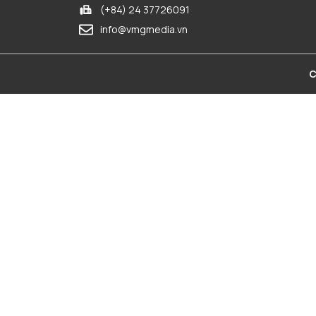
(+84) 24 37726091
info@vmgmedia.vn
C