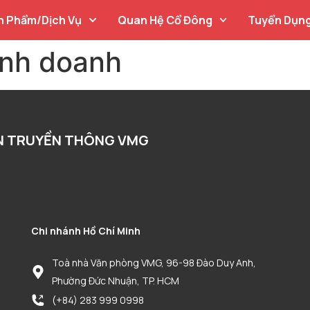
n Phẩm/Dịch Vụ
Quan Hệ Cổ Đông
Tuyển Dụn
inh doanh
N TRUYỀN THÔNG VMG
Chi nhánh Hồ Chí Minh
Toà nhà Văn phòng VMG, 96-98 Đào Duy Anh,
Phường Đức Nhuận, TP. HCM
(+84) 283 999 0998