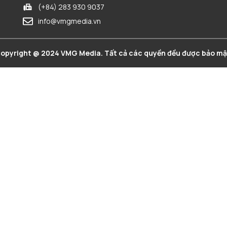
(+84) 283 930 9037
info@vmgmedia.vn
opyright @ 2024 VMG Media. Tất cả các quyền đều được bảo mậ