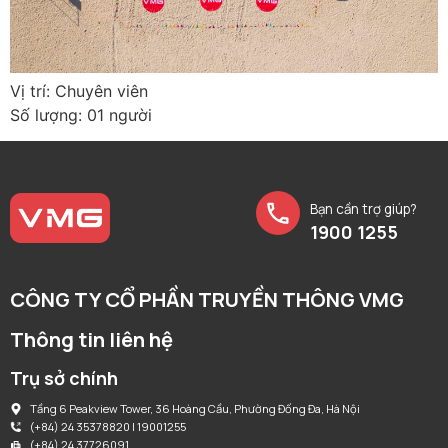
Vị trí: Chuyên viên
Số lượng: 01 người
Bạn cần trợ giúp?
1900 1255
CÔNG TY CỔ PHẦN TRUYỀN THÔNG VMG
Thông tin liên hệ
Trụ sở chính
Tầng 6 Peakview Tower, 36 Hoàng Cầu, Phường Đống Đa, Hà Nội
(+84) 24 35378820 | 19001255
(+84) 24 37726091