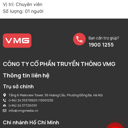
Vị trí: Chuyên viên
Số lượng: 01 người
Bạn cần trợ giúp?
1900 1255
CÔNG TY CỔ PHẦN TRUYỀN THÔNG VMG
Thông tin liên hệ
Trụ sở chính
Tầng 6 Peakview Tower, 36 Hoàng Cầu, Phường Đống Đa, Hà Nội
(+84) 24 35378820 | 19001255
(+84) 24 37726091
info@vmgmedia.vn
Chi nhánh Hồ Chí Minh