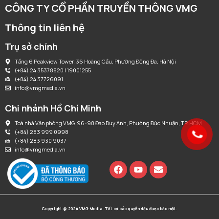
CÔNG TY CỔ PHẦN TRUYỀN THÔNG VMG
Thông tin liên hệ
Trụ sở chính
Tầng 6 Peakview Tower, 36 Hoàng Cầu, Phường Đống Đa, Hà Nội
(+84) 24 35378820 | 19001255
(+84) 24 37726091
info@vmgmedia.vn
Chi nhánh Hồ Chí Minh
Toà nhà Văn phòng VMG, 96-98 Đào Duy Anh, Phường Đức Nhuận, TP. HCM
(+84) 283 999 0998
(+84) 283 930 9037
info@vmgmedia.vn
Copyright @ 2024 VMG Media. Tất cả các quyền đều được bảo mật.