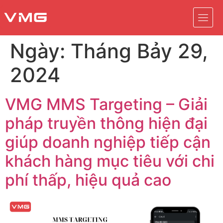
Ngày:
Tháng Bảy 29,
2024
VMG MMS Targeting – Giải
pháp truyền thông hiện đại
giúp doanh nghiệp tiếp cận
khách hàng mục tiêu với chi
phí thấp, hiệu quả cao