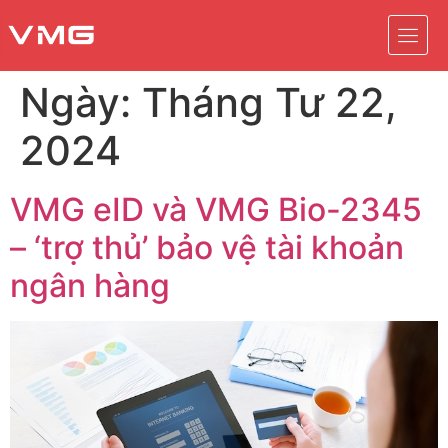
Ngày:
Tháng Tư 22,
2024
VMG eID và VMG Bio-2345
– ‘trợ thủ’ bảo vệ tài khoản
ngân hàng